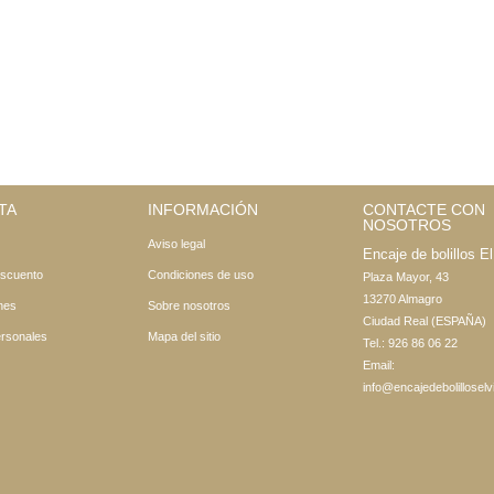
TA
INFORMACIÓN
CONTACTE CON
NOSOTROS
Aviso legal
Encaje de bolillos El 
escuento
Condiciones de uso
Plaza Mayor, 43

13270 Almagro

nes
Sobre nosotros
Ciudad Real (ESPAÑA)
ersonales
Mapa del sitio
Tel.: 926 86 06 22
Email:
info@encajedebolilloselvi