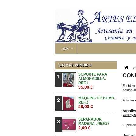
Inicio
¡LO MÁS VENDIDO!
>
SOPORTE PARA
COND
1
ALMOHADILLA.
REF.1
El objeto
35,00 €
bolillos 
MAQUINA DE HILAR.
2
Al tratar
REF.2
28,00 €
Aquellos
valor y 
SEPARADOR
3
MADERA . REF.27
El pedido
2,00 €
Una vez 