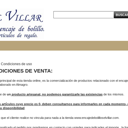
Condiciones de uso
ICIONES DE VENTA:
 principal de esta tienda online, es la comercialización de productos relacionado con el encaj
elaborado en Almagro.
se de
un
producto artesanal, no podemos garantizarle las existencias
de los mismos.
 artículos cuyo precio es 0, deben consultarnos para informarles en cada momento, 
su disponibilidad
.
 que el cliente realice no vincula para nada a la tienda www.encajedebolilloselvillar.com.
realizado el pedido nos pondremos en contacto con ustedes para indicarles el importe, la f